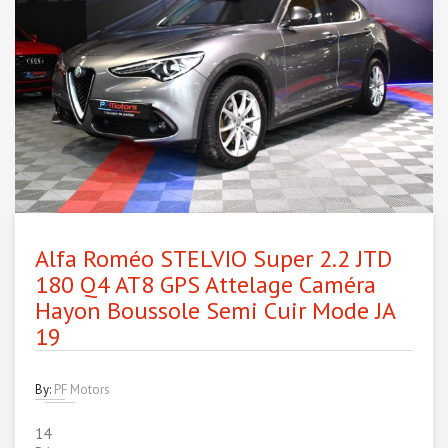
Alfa Roméo STELVIO Super 2.2 JTD
180 Q4 AT8 GPS Attelage Caméra
Hayon Boussole Semi Cuir Mode JA
19
By:
PF Motors
14