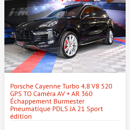
Porsche Cayenne Turbo 4.8 V8 520
GPS TO Caméra AV + AR 360
Échappement Burmester
Pneumatique PDLS JA 21 Sport
édition