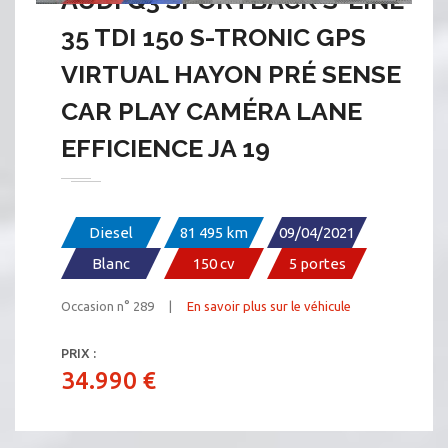
AUDI Q3 SPORTBACK S-LINE
35 TDI 150 S-TRONIC GPS
VIRTUAL HAYON PRÉ SENSE
CAR PLAY CAMÉRA LANE
EFFICIENCE JA 19
Diesel
81 495 km
09/04/2021
Blanc
150 cv
5 portes
Occasion n° 289 |
En savoir plus sur le véhicule
PRIX :
34.990 €