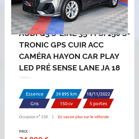
AUDI Q3 S-LINE 35 TFSI 150 S-
TRONIC GPS CUIR ACC
CAMÉRA HAYON CAR PLAY
LED PRÉ SENSE LANE JA 18
Essence
39 895 km
18/11/2022
Gris
150 cv
5 portes
Occasion n° 230 |
En savoir plus sur le véhicule
PRIX :