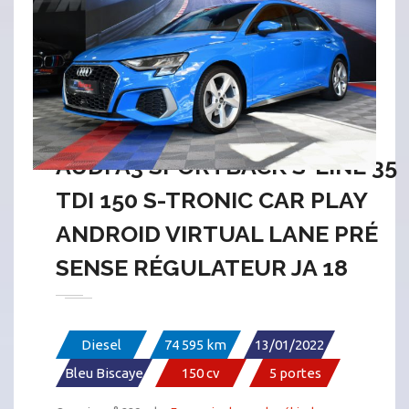
AUDI A3 SPORTBACK S-LINE 35
TDI 150 S-TRONIC CAR PLAY
ANDROID VIRTUAL LANE PRÉ
SENSE RÉGULATEUR JA 18
Diesel
74 595 km
13/01/2022
Bleu Biscaye
150 cv
5 portes