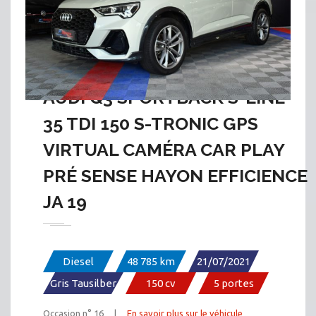
AUDI Q3 SPORTBACK S-LINE
35 TDI 150 S-TRONIC GPS
VIRTUAL CAMÉRA CAR PLAY
PRÉ SENSE HAYON EFFICIENCE
JA 19
Diesel
48 785 km
21/07/2021
Gris Tausilber
150 cv
5 portes
Occasion n° 16 |
En savoir plus sur le véhicule