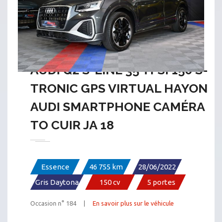
AUDI Q2 S-LINE 35 TFSI 150 S-
TRONIC GPS VIRTUAL HAYON
AUDI SMARTPHONE CAMÉRA
TO CUIR JA 18
Essence
46 755 km
28/06/2022
Gris Daytona
150 cv
5 portes
Occasion n° 184 |
En savoir plus sur le véhicule