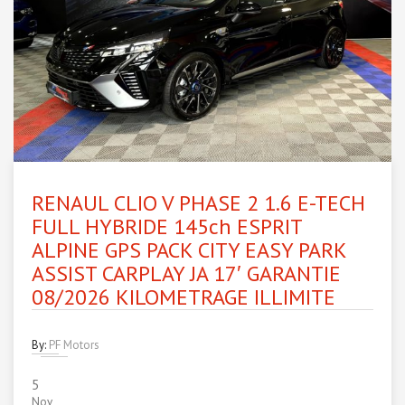
RENAUL CLIO V PHASE 2 1.6 E-TECH
FULL HYBRIDE 145ch ESPRIT
ALPINE GPS PACK CITY EASY PARK
ASSIST CARPLAY JA 17′ GARANTIE
08/2026 KILOMETRAGE ILLIMITE
By:
PF Motors
5
Nov