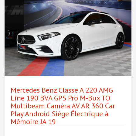
Mercedes Benz Classe A 220 AMG
Line 190 BVA GPS Pro M-Bux TO
Multibeam Caméra AV AR 360 Car
Play Android Siège Électrique à
Mémoire JA 19