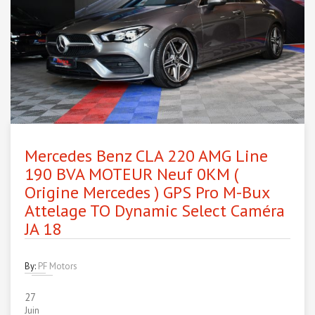
Mercedes Benz CLA 220 AMG Line
190 BVA MOTEUR Neuf 0KM (
Origine Mercedes ) GPS Pro M-Bux
Attelage TO Dynamic Select Caméra
JA 18
By:
PF Motors
27
Juin