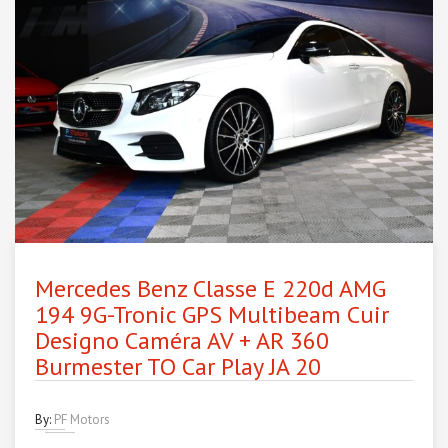
Mercedes Benz Classe E 220d AMG
194 9G-Tronic GPS Multibeam Cuir
Designo Caméra AV + AR 360
Burmester TO Car Play JA 20
By:
PF Motors