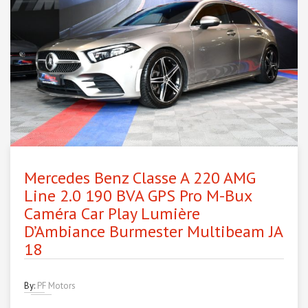
Mercedes Benz Classe A 220 AMG
Line 2.0 190 BVA GPS Pro M-Bux
Caméra Car Play Lumière
D’Ambiance Burmester Multibeam JA
18
By:
PF Motors