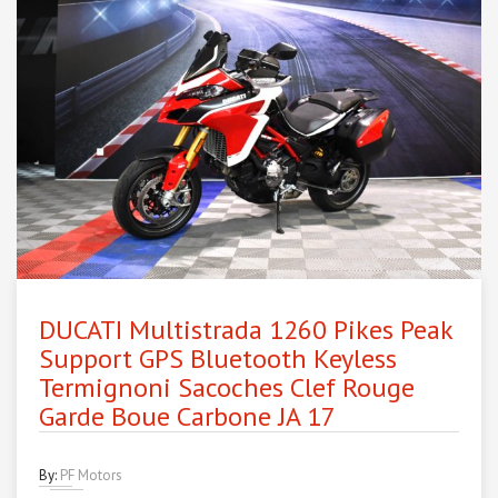
DUCATI Multistrada 1260 Pikes Peak
Support GPS Bluetooth Keyless
Termignoni Sacoches Clef Rouge
Garde Boue Carbone JA 17
By:
PF Motors