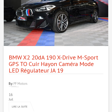
BMW X2 20dA 190 X-Drive M-Sport
GPS TO Cuir Hayon Caméra Mode
LED Régulateur JA 19
By:
PF Motors
16
Juil
LIRE LA SUITE