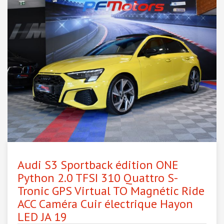
Audi S3 Sportback édition ONE
Python 2.0 TFSI 310 Quattro S-
Tronic GPS Virtual TO Magnétic Ride
ACC Caméra Cuir électrique Hayon
LED JA 19