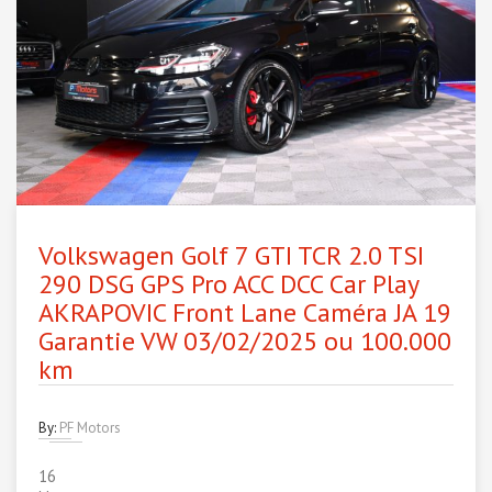
Volkswagen Golf 7 GTI TCR 2.0 TSI
290 DSG GPS Pro ACC DCC Car Play
AKRAPOVIC Front Lane Caméra JA 19
Garantie VW 03/02/2025 ou 100.000
km
By:
PF Motors
16