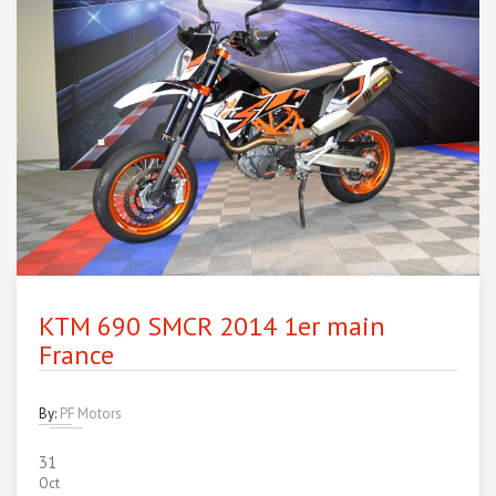
KTM 690 SMCR 2014 1er main
France
By:
PF Motors
31
Oct