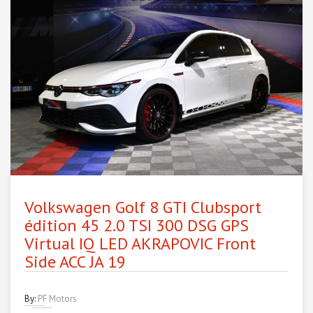
Volkswagen Golf 8 GTI Clubsport
édition 45 2.0 TSI 300 DSG GPS
Virtual IQ LED AKRAPOVIC Front
Side ACC JA 19
By:
PF Motors