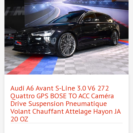
Audi A6 Avant S-Line 3.0 V6 272
Quattro GPS BOSE TO ACC Caméra
Drive Suspension Pneumatique
Volant Chauffant Attelage Hayon JA
20 OZ