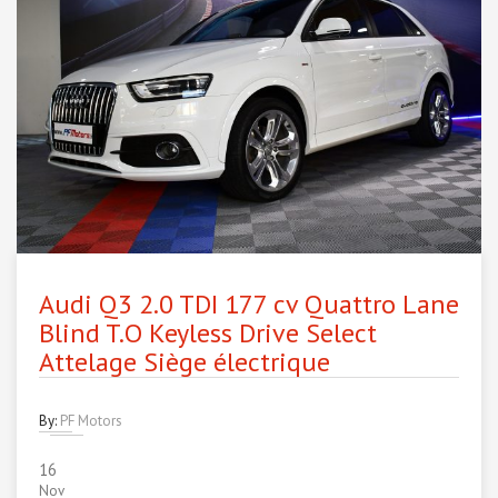
Audi Q3 2.0 TDI 177 cv Quattro Lane
Blind T.O Keyless Drive Select
Attelage Siège électrique
By:
PF Motors
16
Nov