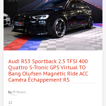
Audi RS3 Sportback 2.5 TFSI 400
Quattro S-Tronic GPS Virtual TO
Bang Olufsen Magnétic Ride ACC
Caméra Échappement RS
By:
PF Motors
22