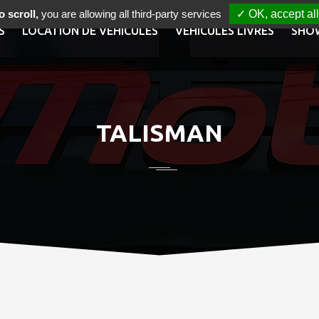
 scroll,
you are allowing all third-party services
✓ OK, accept all
S
LOCATION DE VÉHICULES
VÉHICULES LIVRÉS
SHO
TALISMAN