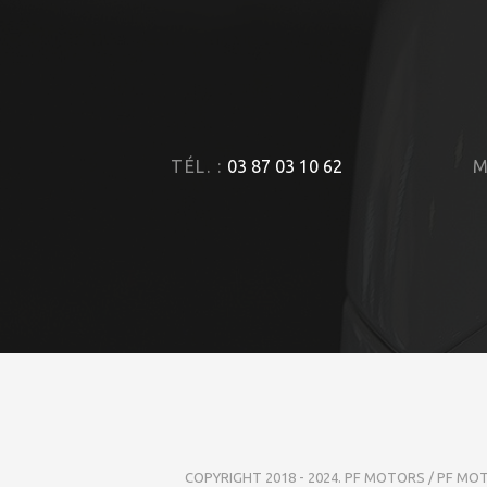
TÉL. :
03 87 03 10 62
M
COPYRIGHT 2018 - 2024. PF MOTORS / PF MO