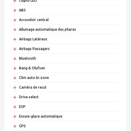
+
Cligno LED
+
ABS
+
Accoudoir central
+
Allumage automatique des phares
+
Airbags Latéraux
+
Airbags Passagers
+
Bluetooth
+
Bang & Olufsen
+
Clim auto bi-zone
+
Caméra de recul
+
Drive select
+
ESP
+
Essuie-glace automatique
+
GPS