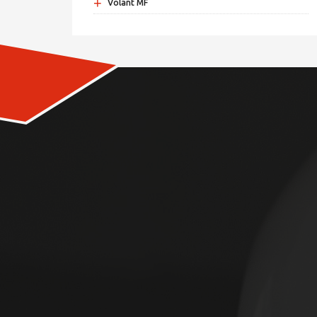
+
Volant MF