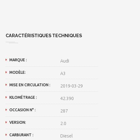
CARACTÉRISTIQUES TECHNIQUES
MARQUE :
Audi
MODÈLE:
A3
MISE EN CIRCULATION :
2019-03-29
KILOMÉTRAGE :
42.390
OCCASION N° :
287
VERSION:
2.0
CARBURANT :
Diesel