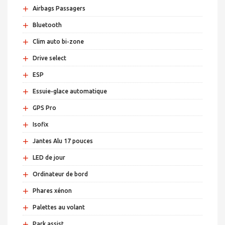
+
Airbags Passagers
+
Bluetooth
+
Clim auto bi-zone
+
Drive select
+
ESP
+
Essuie-glace automatique
+
GPS Pro
+
Isofix
+
Jantes Alu 17 pouces
+
LED de jour
+
Ordinateur de bord
+
Phares xénon
+
Palettes au volant
+
Park assist