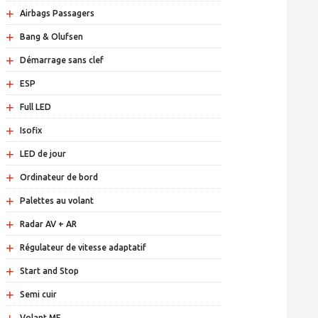
+
Airbags Passagers
+
Bang & Olufsen
+
Démarrage sans clef
+
ESP
+
Full LED
+
Isofix
+
LED de jour
+
Ordinateur de bord
+
Palettes au volant
+
Radar AV + AR
+
Régulateur de vitesse adaptatif
+
Start and Stop
+
Semi cuir
Volant MF