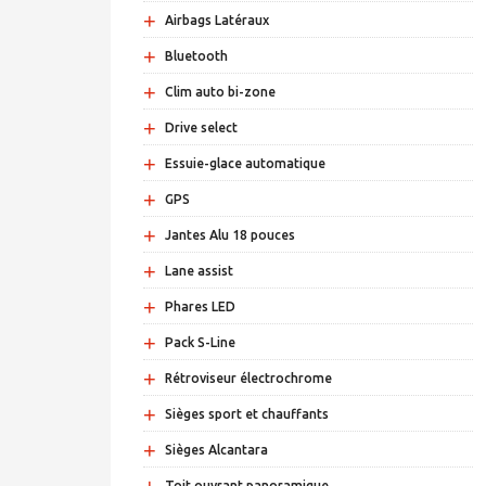
+
Airbags Latéraux
+
Bluetooth
+
Clim auto bi-zone
+
Drive select
+
Essuie-glace automatique
+
GPS
+
Jantes Alu 18 pouces
+
Lane assist
+
Phares LED
+
Pack S-Line
+
Rétroviseur électrochrome
+
Sièges sport et chauffants
+
Sièges Alcantara
Toit ouvrant panoramique