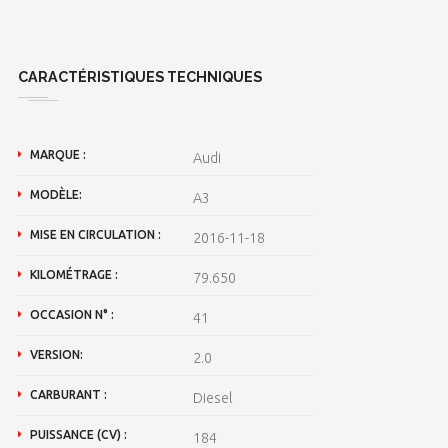
CARACTÉRISTIQUES TECHNIQUES
MARQUE :
Audi
MODÈLE:
A3
MISE EN CIRCULATION :
2016-11-18
KILOMÉTRAGE :
79.650
OCCASION N° :
41
VERSION:
2.0
CARBURANT :
Diesel
PUISSANCE (CV) :
184