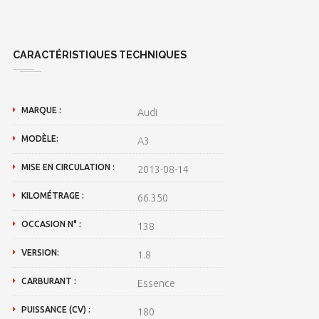
CARACTÉRISTIQUES TECHNIQUES
MARQUE :
Audi
MODÈLE:
A3
MISE EN CIRCULATION :
2013-08-14
KILOMÉTRAGE :
66.350
OCCASION N° :
138
VERSION:
1.8
CARBURANT :
Essence
PUISSANCE (CV) :
180