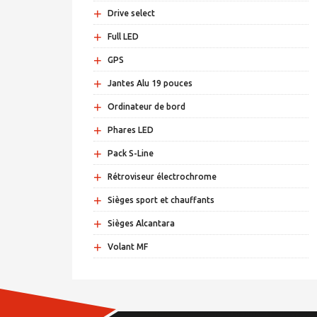
+
Drive select
+
Full LED
+
GPS
+
Jantes Alu 19 pouces
+
Ordinateur de bord
+
Phares LED
+
Pack S-Line
+
Rétroviseur électrochrome
+
Sièges sport et chauffants
+
Sièges Alcantara
+
Volant MF