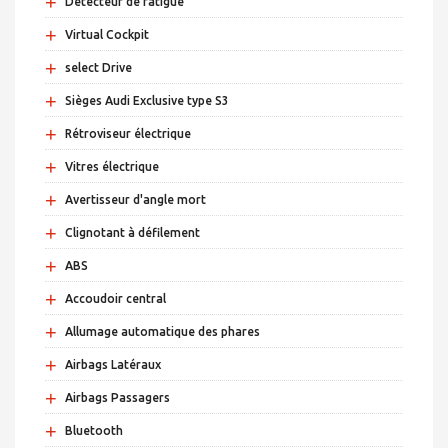
+
Détecteur de fatigue
+
Virtual Cockpit
+
select Drive
+
Sièges Audi Exclusive type S3
+
Rétroviseur électrique
+
Vitres électrique
+
Avertisseur d'angle mort
+
Clignotant à défilement
+
ABS
+
Accoudoir central
+
Allumage automatique des phares
+
Airbags Latéraux
+
Airbags Passagers
+
Bluetooth