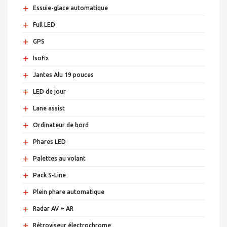
+
Essuie-glace automatique
+
Full LED
+
GPS
+
Isofix
+
Jantes Alu 19 pouces
+
LED de jour
+
Lane assist
+
Ordinateur de bord
+
Phares LED
+
Palettes au volant
+
Pack S-Line
+
Plein phare automatique
+
Radar AV + AR
+
Rétroviseur électrochrome