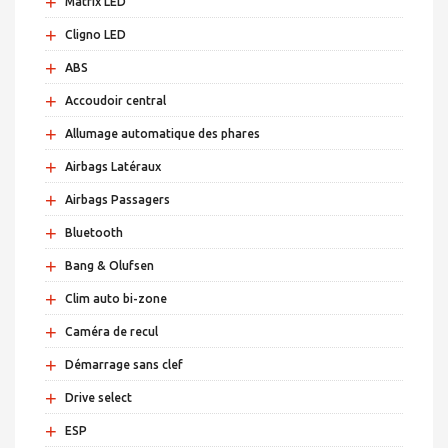
+
Matrix LED
+
Cligno LED
+
ABS
+
Accoudoir central
+
Allumage automatique des phares
+
Airbags Latéraux
+
Airbags Passagers
+
Bluetooth
+
Bang & Olufsen
+
Clim auto bi-zone
+
Caméra de recul
+
Démarrage sans clef
+
Drive select
+
ESP