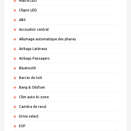
+
Matrix LED
+
Cligno LED
+
ABS
+
Accoudoir central
+
Allumage automatique des phares
+
Airbags Latéraux
+
Airbags Passagers
+
Bluetooth
+
Barres de toit
+
Bang & Olufsen
+
Clim auto bi-zone
+
Caméra de recul
+
Drive select
+
ESP