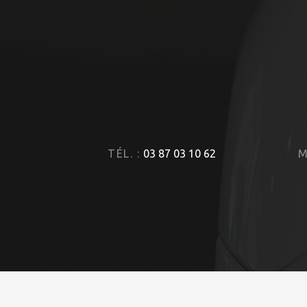
TÉL. :
03 87 03 10 62
M