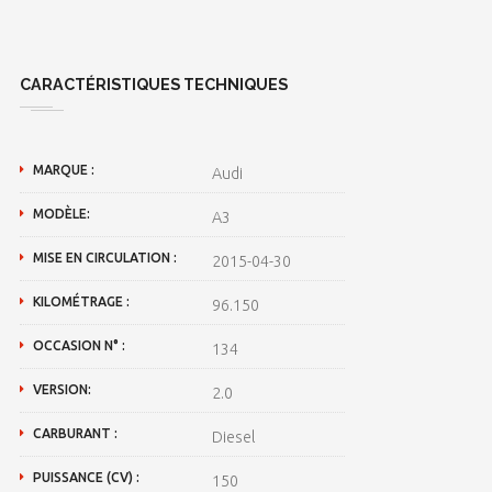
CARACTÉRISTIQUES TECHNIQUES
MARQUE :
Audi
MODÈLE:
A3
MISE EN CIRCULATION :
2015-04-30
KILOMÉTRAGE :
96.150
OCCASION N° :
134
VERSION:
2.0
CARBURANT :
Diesel
PUISSANCE (CV) :
150