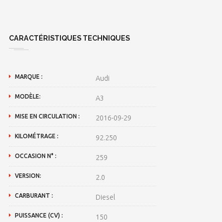
CARACTÉRISTIQUES TECHNIQUES
MARQUE :
Audi
MODÈLE:
A3
MISE EN CIRCULATION :
2016-09-29
KILOMÉTRAGE :
92.250
OCCASION N° :
259
VERSION:
2.0
CARBURANT :
Diesel
PUISSANCE (CV) :
150