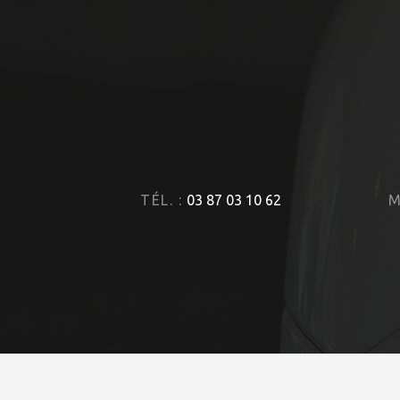
TÉL. :
03 87 03 10 62
M