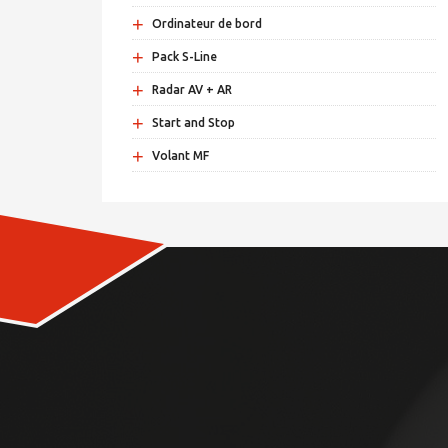
+
Ordinateur de bord
+
Pack S-Line
+
Radar AV + AR
+
Start and Stop
+
Volant MF