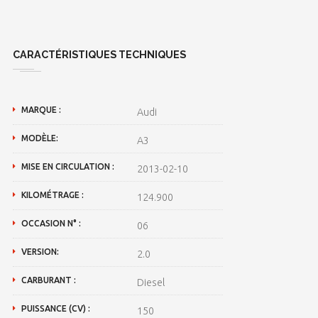
CARACTÉRISTIQUES TECHNIQUES
MARQUE :
Audi
MODÈLE:
A3
MISE EN CIRCULATION :
2013-02-10
KILOMÉTRAGE :
124.900
OCCASION N° :
06
VERSION:
2.0
CARBURANT :
Diesel
PUISSANCE (CV) :
150