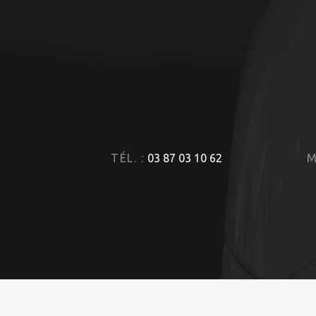
TÉL. :
03 87 03 10 62
M