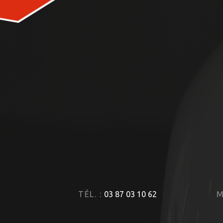
TÉL. :
03 87 03 10 62
M