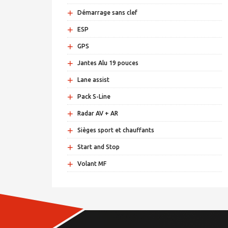
+
Démarrage sans clef
+
ESP
+
GPS
+
Jantes Alu 19 pouces
+
Lane assist
+
Pack S-Line
+
Radar AV + AR
+
Sièges sport et chauffants
+
Start and Stop
+
Volant MF