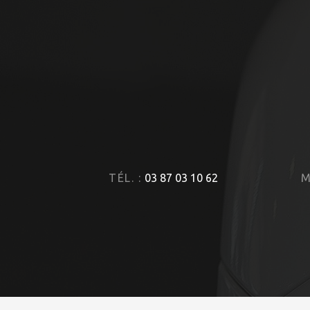
TÉL. :
03 87 03 10 62
M