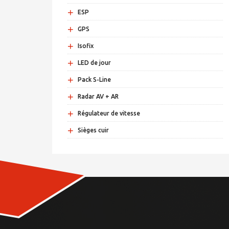
+
ESP
+
GPS
+
Isofix
+
LED de jour
+
Pack S-Line
+
Radar AV + AR
+
Régulateur de vitesse
+
Sièges cuir