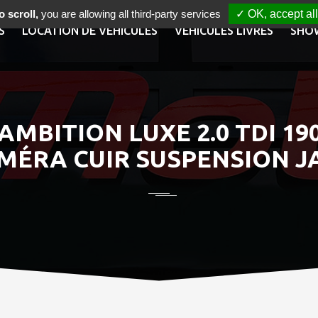
 scroll,
you are allowing all third-party services
✓ OK, accept all
S
LOCATION DE VÉHICULES
VÉHICULES LIVRÉS
SHO
 AMBITION LUXE 2.0 TDI 1
MÉRA CUIR SUSPENSION JA