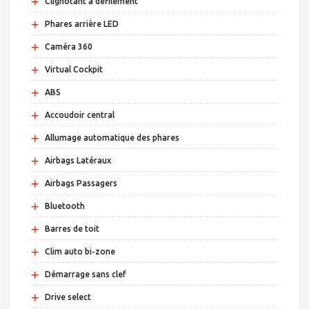
+
Clignotant à défilement
+
Phares arrière LED
+
Caméra 360
+
Virtual Cockpit
+
ABS
+
Accoudoir central
+
Allumage automatique des phares
+
Airbags Latéraux
+
Airbags Passagers
+
Bluetooth
+
Barres de toit
+
Clim auto bi-zone
+
Démarrage sans clef
+
Drive select