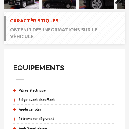
Next
CARACTÉRISTIQUES
OBTENIR DES INFORMATIONS SUR LE
VÉHICULE
EQUIPEMENTS
+
Vitres électrique
+
Siège avant chauffant
+
Apple car play
+
Rétroviseur dégivrant
+
Audi Smartphone