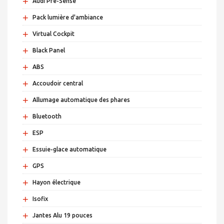
+
Audi Pré-Sense
+
Pack lumière d'ambiance
+
Virtual Cockpit
+
Black Panel
+
ABS
+
Accoudoir central
+
Allumage automatique des phares
+
Bluetooth
+
ESP
+
Essuie-glace automatique
+
GPS
+
Hayon électrique
+
Isofix
+
Jantes Alu 19 pouces