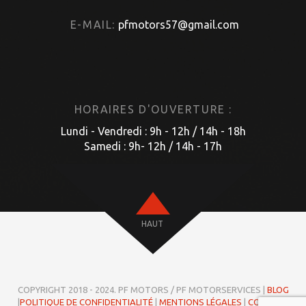
E-MAIL:
pfmotors57@gmail.com
HORAIRES D'OUVERTURE :
Lundi - Vendredi : 9h - 12h / 14h - 18h
Samedi : 9h- 12h / 14h - 17h
HAUT
COPYRIGHT 2018 - 2024. PF MOTORS / PF MOTORSERVICES |
BLOG
|
POLITIQUE DE CONFIDENTIALITÉ
|
MENTIONS LÉGALES
|
COOKIES
|