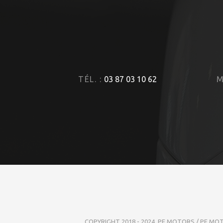
TÉL. :
03 87 03 10 62
M
COPYRIGHT 2018 - 2024. PF MOTORS / PF MO