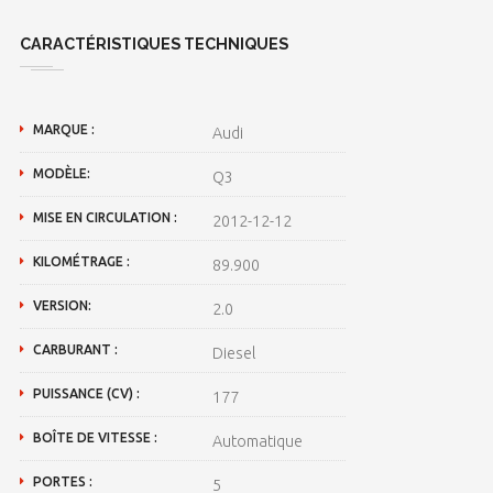
CARACTÉRISTIQUES TECHNIQUES
MARQUE :
Audi
MODÈLE:
Q3
MISE EN CIRCULATION :
2012-12-12
KILOMÉTRAGE :
89.900
VERSION:
2.0
CARBURANT :
Diesel
PUISSANCE (CV) :
177
BOÎTE DE VITESSE :
Automatique
PORTES :
5