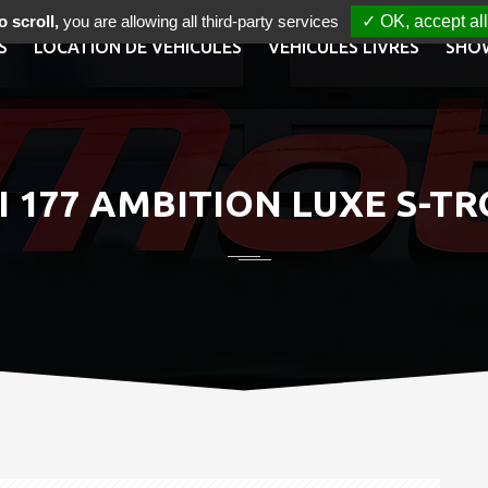
 scroll,
you are allowing all third-party services
✓ OK, accept all
S
LOCATION DE VÉHICULES
VÉHICULES LIVRÉS
SHO
DI 177 AMBITION LUXE S-