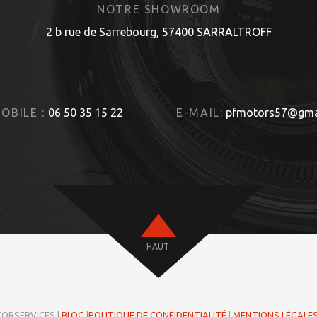
NOTRE SHOWROOM
2 b rue de Sarrebourg, 57400 SARRALTROFF
OBILE :
06 50 35 15 22
E-MAIL:
pfmotors57@gma
HAUT
TORSERVICES |
BLOG
|
POLITIQUE DE CONFIDENTIALITÉ
|
MENTIONS LÉGALE