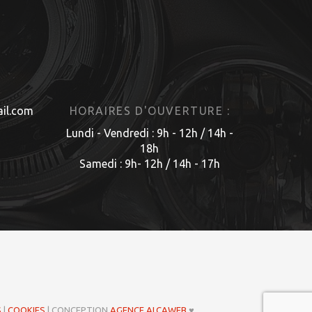
il.com
HORAIRES D'OUVERTURE :
Lundi - Vendredi : 9h - 12h / 14h -
18h
Samedi : 9h- 12h / 14h - 17h
S
|
COOKIES
| CONCEPTION
AGENCE ALCAWEB
♥