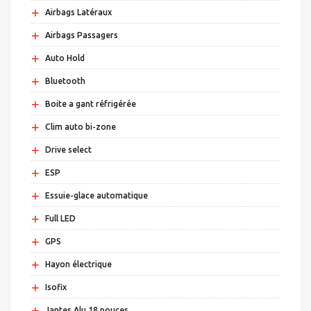
+
Airbags Latéraux
+
Airbags Passagers
+
Auto Hold
+
Bluetooth
+
Boite a gant réfrigérée
+
Clim auto bi-zone
+
Drive select
+
ESP
+
Essuie-glace automatique
+
Full LED
+
GPS
+
Hayon électrique
+
Isofix
+
Jantes Alu 18 pouces