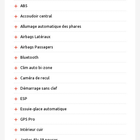
+
ABS
+
Accoudoir central
+
Allumage automatique des phares
+
Airbags Latéraux
+
Airbags Passagers
+
Bluetooth
+
Clim auto bi-zone
+
Caméra de recul
+
Démarrage sans clef
+
ESP
+
Essuie-glace automatique
+
GPS Pro
+
Intérieur cuir
+
Jantes Alu 19 pouces