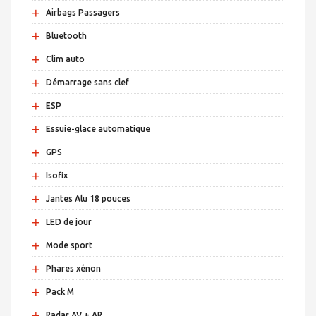
+
Airbags Passagers
+
Bluetooth
+
Clim auto
+
Démarrage sans clef
+
ESP
+
Essuie-glace automatique
+
GPS
+
Isofix
+
Jantes Alu 18 pouces
+
LED de jour
+
Mode sport
+
Phares xénon
+
Pack M
+
Radar AV + AR