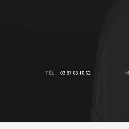
TÉL. :
03 87 03 10 62
M