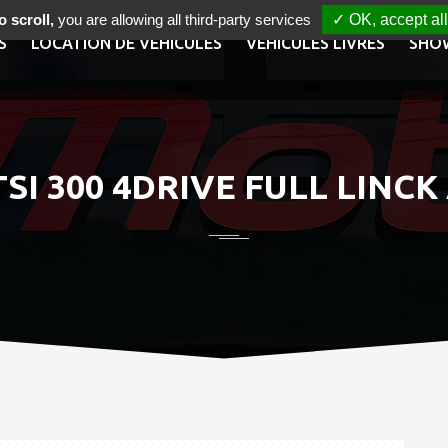
 scroll,
you are allowing all third-party services
✓ OK, accept all
S
LOCATION DE VÉHICULES
VÉHICULES LIVRÉS
SHO
TSI 300 4DRIVE FULL LINCK