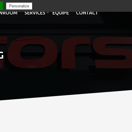
Personalize
WROOM
SERVICES
EQUIPE
CONTACT
G