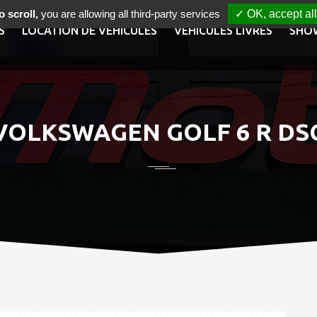
 scroll,
you are allowing all third-party services
✓ OK, accept all
S
LOCATION DE VÉHICULES
VÉHICULES LIVRÉS
SHO
VOLKSWAGEN GOLF 6 R DS