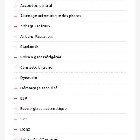
+
Accoudoir central
+
Allumage automatique des phares
+
Airbags Latéraux
+
Airbags Passagers
+
Bluetooth
+
Boite a gant réfrigérée
+
Clim auto bi-zone
+
Dynaudio
+
Démarrage sans clef
+
ESP
+
Essuie-glace automatique
+
GPS
+
Isofix
+
Jantes Alu 17 pouces