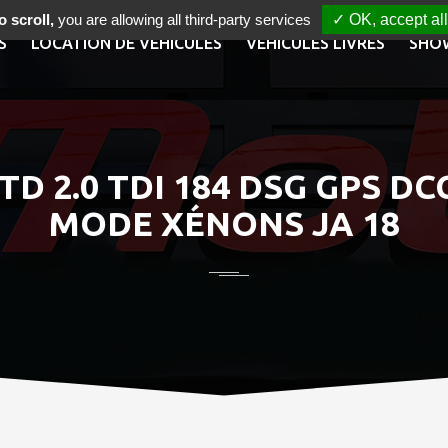
 scroll,
you are allowing all third-party services
✓ OK, accept all
S
LOCATION DE VÉHICULES
VÉHICULES LIVRÉS
SHO
D 2.0 TDI 184 DSG GPS D
MODE XÉNONS JA 18