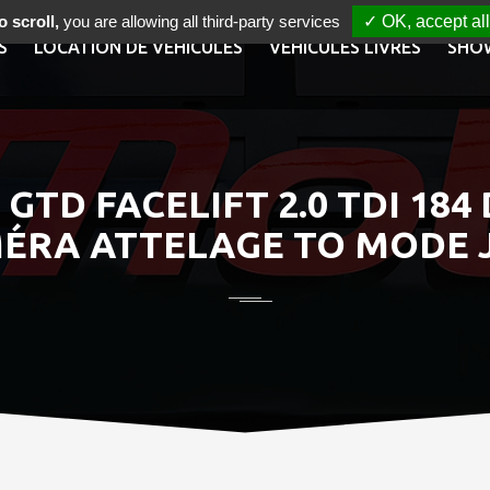
 scroll,
you are allowing all third-party services
✓ OK, accept all
S
LOCATION DE VÉHICULES
VÉHICULES LIVRÉS
SHO
TD FACELIFT 2.0 TDI 184
ÉRA ATTELAGE TO MODE J