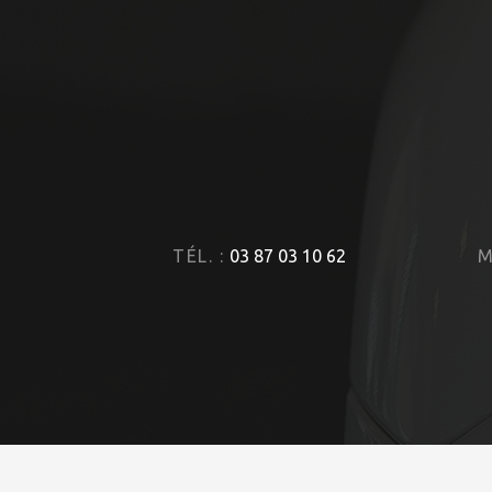
TÉL. :
03 87 03 10 62
M