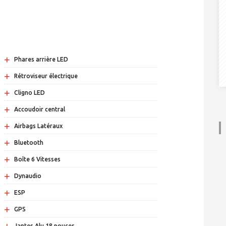
+
Phares arrière LED
+
Rétroviseur électrique
+
Cligno LED
+
Accoudoir central
+
Airbags Latéraux
+
Bluetooth
+
Boîte 6 Vitesses
+
Dynaudio
+
ESP
+
GPS
Jantes Alu 18 pouces