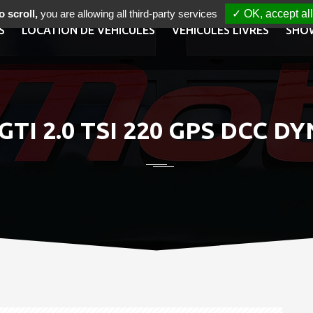
 scroll,
you are allowing all third-party services
✓ OK, accept all
S
LOCATION DE VÉHICULES
VÉHICULES LIVRÉS
SHO
I 2.0 TSI 220 GPS DCC D