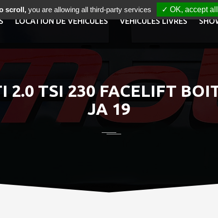
 scroll,
you are allowing all third-party services
✓ OK, accept all
S
LOCATION DE VÉHICULES
VÉHICULES LIVRÉS
SHO
2.0 TSI 230 FACELIFT BOI
JA 19