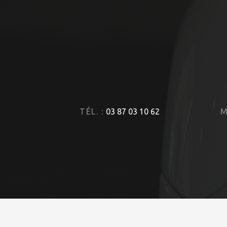
TÉL. :
03 87 03 10 62
M