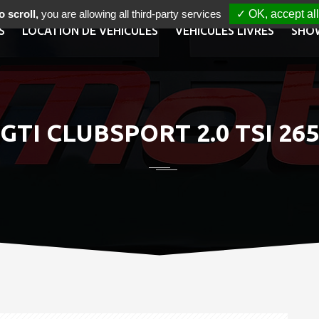
 scroll,
you are allowing all third-party services
✓ OK, accept all
S
LOCATION DE VÉHICULES
VÉHICULES LIVRÉS
SHO
TI CLUBSPORT 2.0 TSI 26