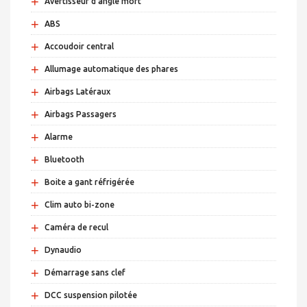
+
Avertisseur d'angle mort
+
ABS
+
Accoudoir central
+
Allumage automatique des phares
+
Airbags Latéraux
+
Airbags Passagers
+
Alarme
+
Bluetooth
+
Boite a gant réfrigérée
+
Clim auto bi-zone
+
Caméra de recul
+
Dynaudio
+
Démarrage sans clef
+
DCC suspension pilotée