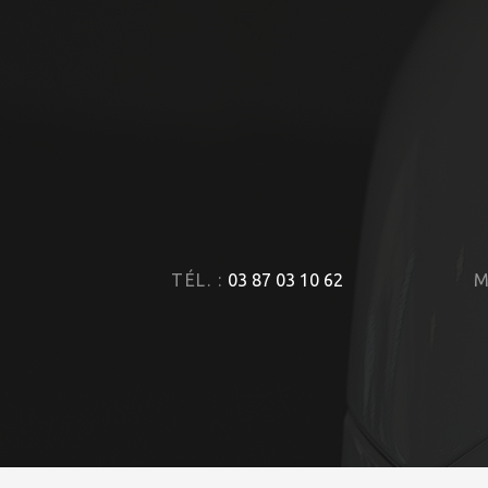
TÉL. :
03 87 03 10 62
M