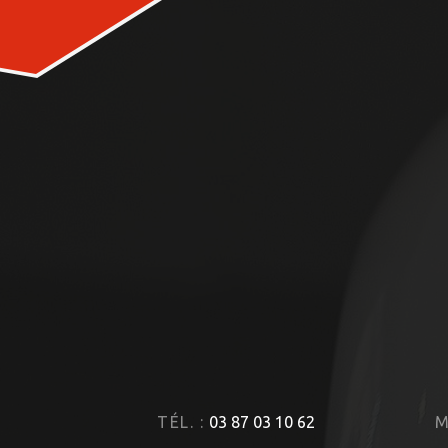
TÉL. :
03 87 03 10 62
M