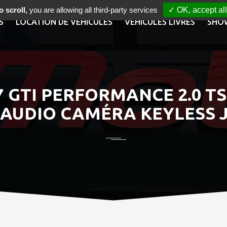
 scroll,
you are allowing all third-party services
✓ OK, accept all
S
LOCATION DE VÉHICULES
VÉHICULES LIVRÉS
SHO
GTI PERFORMANCE 2.0 TSI
AUDIO CAMÉRA KEYLESS J