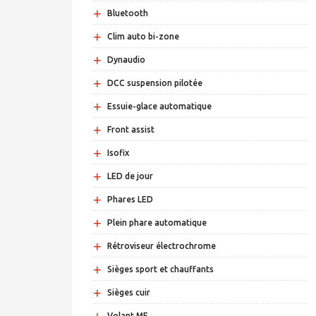
+
Bluetooth
+
Clim auto bi-zone
+
Dynaudio
+
DCC suspension pilotée
+
Essuie-glace automatique
+
Front assist
+
Isofix
+
LED de jour
+
Phares LED
+
Plein phare automatique
+
Rétroviseur électrochrome
+
Sièges sport et chauffants
+
Sièges cuir
Volant MF