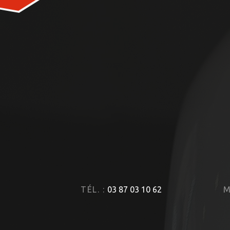
TÉL. :
03 87 03 10 62
M