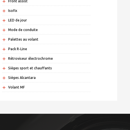
+
Front assist
+
Isofix
+
LED de jour
+
Mode de conduite
+
Palettes au volant
+
Pack R-Line
+
Rétroviseur électrochrome
+
Sièges sport et chauffants
+
Sièges Alcantara
+
Volant MF