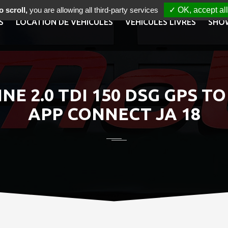
 scroll,
you are allowing all third-party services
✓ OK, accept all
S
LOCATION DE VÉHICULES
VÉHICULES LIVRÉS
SHO
NE 2.0 TDI 150 DSG GPS T
APP CONNECT JA 18