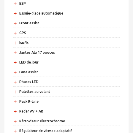
+
ESP
+
Essuie-glace automatique
+
Front assist
+
GPS
+
Isofix
+
Jantes Alu 17 pouces
+
LED de jour
+
Lane assist
+
Phares LED
+
Palettes au volant
+
Pack R-Line
+
Radar AV + AR
+
Rétroviseur électrochrome
+
Régulateur de vitesse adaptatif