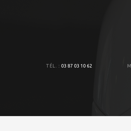
TÉL. :
03 87 03 10 62
M