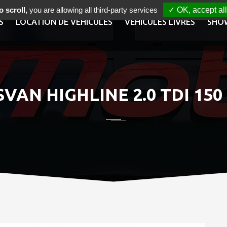
 scroll,
you are allowing all third-party services
✓ OK, accept all
S
LOCATION DE VÉHICULES
VÉHICULES LIVRÉS
SHO
N HIGHLINE 2.0 TDI 150 