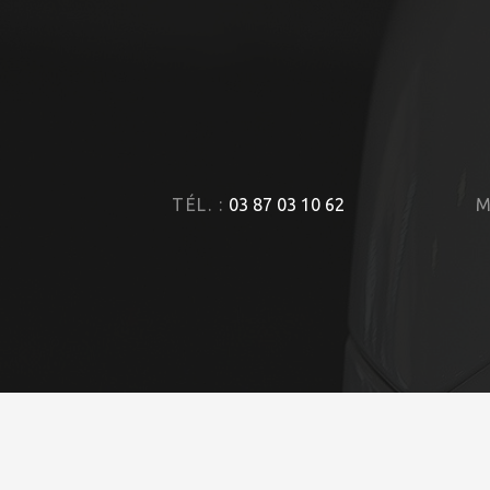
TÉL. :
03 87 03 10 62
M