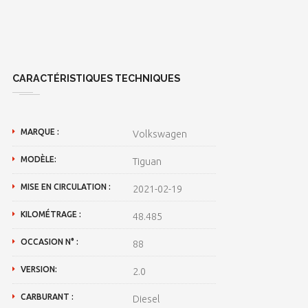
CARACTÉRISTIQUES TECHNIQUES
MARQUE :
Volkswagen
MODÈLE:
Tiguan
MISE EN CIRCULATION :
2021-02-19
KILOMÉTRAGE :
48.485
OCCASION N° :
88
VERSION:
2.0
CARBURANT :
Diesel