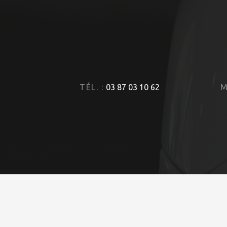
TÉL. :
03 87 03 10 62
M