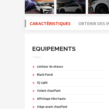
CARACTÉRISTIQUES
OBTENIR DES 
EQUIPEMENTS
+
Limiteur de vitesse
+
Black Panel
+
IQ Light
+
Volant chauffant
+
Affichage tête haute
+
Siège avant chauffant