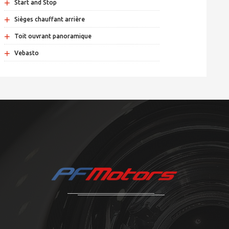
+
Start and Stop
+
Sièges chauffant arrière
+
Toit ouvrant panoramique
+
Vebasto