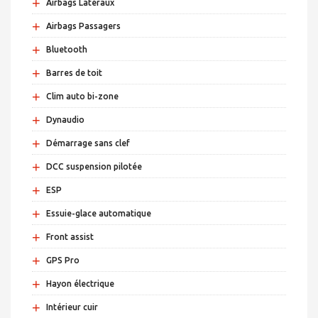
+
Airbags Latéraux
+
Airbags Passagers
+
Bluetooth
+
Barres de toit
+
Clim auto bi-zone
+
Dynaudio
+
Démarrage sans clef
+
DCC suspension pilotée
+
ESP
+
Essuie-glace automatique
+
Front assist
+
GPS Pro
+
Hayon électrique
+
Intérieur cuir