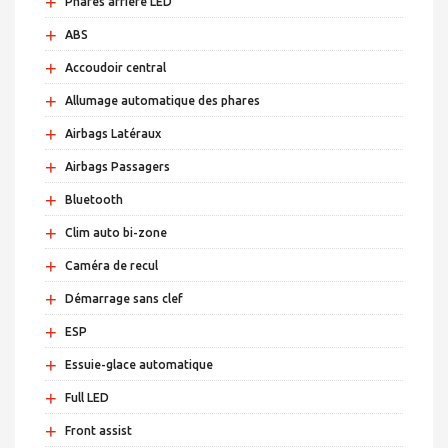
+
Phares arrière LED
+
ABS
+
Accoudoir central
+
Allumage automatique des phares
+
Airbags Latéraux
+
Airbags Passagers
+
Bluetooth
+
Clim auto bi-zone
+
Caméra de recul
+
Démarrage sans clef
+
ESP
+
Essuie-glace automatique
+
Full LED
+
Front assist