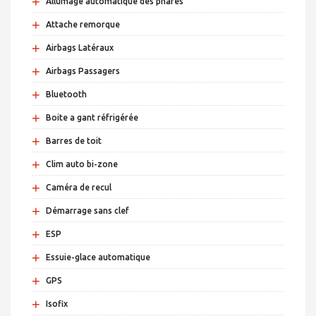
+
Allumage automatique des phares
+
Attache remorque
+
Airbags Latéraux
+
Airbags Passagers
+
Bluetooth
+
Boite a gant réfrigérée
+
Barres de toit
+
Clim auto bi-zone
+
Caméra de recul
+
Démarrage sans clef
+
ESP
+
Essuie-glace automatique
+
GPS
+
Isofix