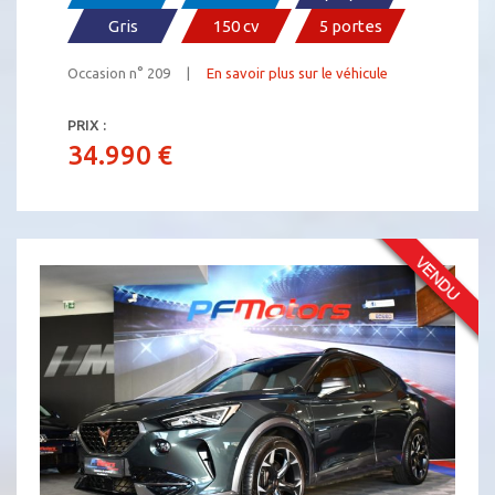
Gris
150 cv
5 portes
Occasion n° 209 |
En savoir plus sur le véhicule
PRIX :
34.990 €