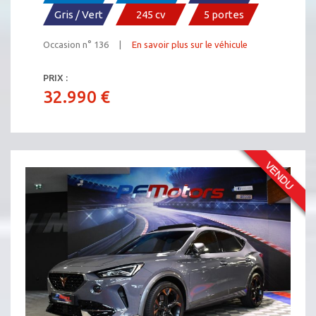
Gris / Vert
245 cv
5 portes
Occasion n° 136 |
En savoir plus sur le véhicule
PRIX :
32.990 €