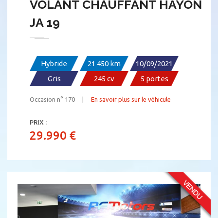
VOLANT CHAUFFANT HAYON
JA 19
Hybride
21 450 km
10/09/2021
Gris
245 cv
5 portes
Occasion n° 170 |
En savoir plus sur le véhicule
PRIX :
29.990 €