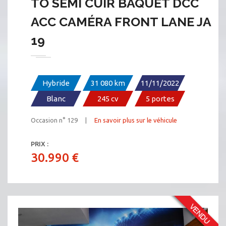
TO SEMI CUIR BAQUET DCC
ACC CAMÉRA FRONT LANE JA
19
Hybride
31 080 km
11/11/2022
Blanc
245 cv
5 portes
Occasion n° 129 |
En savoir plus sur le véhicule
PRIX :
30.990 €