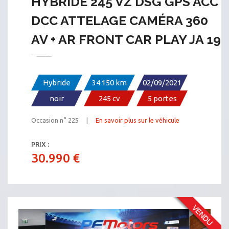
HYBRIDE 245 VZ DSG GPS ACC
DCC ATTELAGE CAMÉRA 360
AV + AR FRONT CAR PLAY JA 19
Hybride
34 150 km
02/09/2021
noir
245 cv
5 portes
Occasion n° 225 |
En savoir plus sur le véhicule
PRIX :
30.990 €