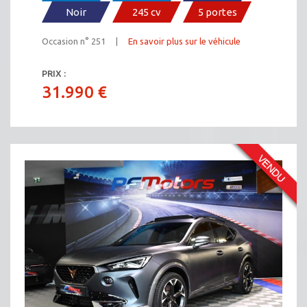
Noir
245 cv
5 portes
Occasion n° 251 |
En savoir plus sur le véhicule
PRIX :
31.990 €