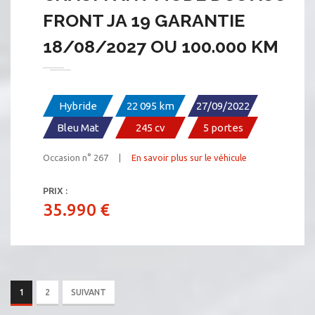
FRONT JA 19 GARANTIE
18/08/2027 OU 100.000 KM
Hybride
22 095 km
27/09/2022
Bleu Mat
245 cv
5 portes
Occasion n° 267 |
En savoir plus sur le véhicule
PRIX :
35.990 €
1
2
SUIVANT