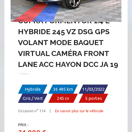
CUPRA FORMENTOR 1.4 E
HYBRIDE 245 VZ DSG GPS
VOLANT MODE BAQUET
VIRTUAL CAMÉRA FRONT
LANE ACC HAYON DCC JA 19
Hybride
36 495 km
11/03/2022
Gris / Vert
245 cv
5 portes
Occasion n° 114 |
En savoir plus sur le véhicule
PRIX :