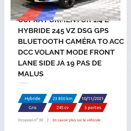
CUPRA FORMENTOR 1.4 E
HYBRIDE 245 VZ DSG GPS
BLUETOOTH CAMÉRA TO ACC
DCC VOLANT MODE FRONT
LANE SIDE JA 19 PAS DE
MALUS
Hybride
23 850 km
10/11/2021
Gris
245 cv
5 portes
Occasion n° 30 |
En savoir plus sur le véhicule