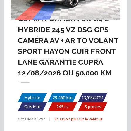
CUPRA FORMENTOR 1.4 E
HYBRIDE 245 VZ DSG GPS
CAMÉRA AV + AR TO VOLANT
SPORT HAYON CUIR FRONT
LANE GARANTIE CUPRA
12/08/2026 OU 50.000 KM
Hybride
29 460 km
13/08/2021
Gris Mat
245 cv
5 portes
Occasion n° 297 |
En savoir plus sur le véhicule